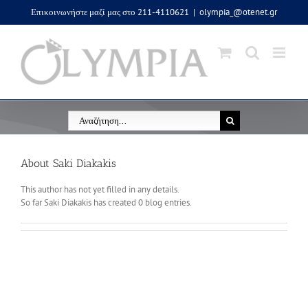
Μετάβαση
Επικοινωνήστε μαζί μας στο 211-4110621
|
olympia_@otenet.gr
στο
περιεχόμενο
Αναζήτηση
για:
About
Saki Diakakis
This author has not yet filled in any details.
So far Saki Diakakis has created 0 blog entries.