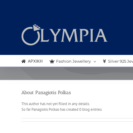
Μετάβαση
στο
περιεχόμενο
ΑΡΧΙΚΗ
Fashion Jewellery
Silver 925 Je
About
Panagiotis Polkas
This author has not yet filled in any details.
So far Panagiotis Polkas has created 0 blog entries.